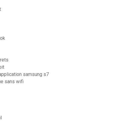
t
ook
rets
it
lapplication samsung s7
ue sans wifi
l