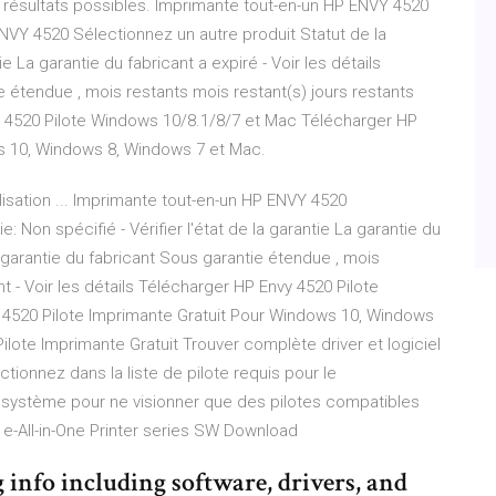
résultats possibles. Imprimante tout-en-un HP ENVY 4520
 ENVY 4520 Sélectionnez un autre produit Statut de la
tie La garantie du fabricant a expiré - Voir les détails
e étendue , mois restants mois restant(s) jours restants
nvy 4520 Pilote Windows 10/8.1/8/7 et Mac Télécharger HP
ws 10, Windows 8, Windows 7 et Mac.
isation ... Imprimante tout-en-un HP ENVY 4520
: Non spécifié - Vérifier l'état de la garantie La garantie du
la garantie du fabricant Sous garantie étendue , mois
nt - Voir les détails Télécharger HP Envy 4520 Pilote
4520 Pilote Imprimante Gratuit Pour Windows 10, Windows
lote Imprimante Gratuit Trouver complète driver et logiciel
tionnez dans la liste de pilote requis pour le
 système pour ne visionner que des pilotes compatibles
e-All-in-One Printer series SW Download
info including software, drivers, and