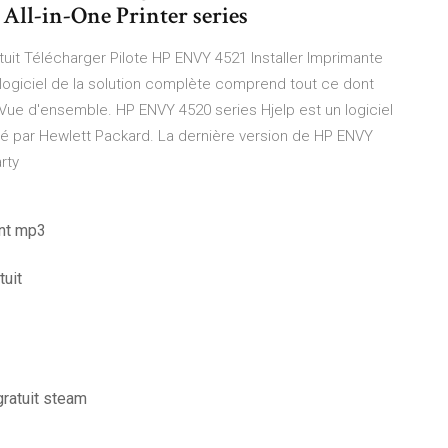
ll-in-One Printer series
uit Télécharger Pilote HP ENVY 4521 Installer Imprimante
logiciel de la solution complète comprend tout ce dont
 Vue d'ensemble. HP ENVY 4520 series Hjelp est un logiciel
é par Hewlett Packard. La dernière version de HP ENVY
rty
ent mp3
tuit
gratuit steam