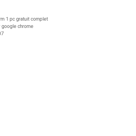
rm 1 pc gratuit complet
r google chrome
07