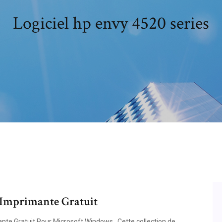
Logiciel hp envy 4520 series
 Imprimante Gratuit
nte Gratuit Pour Microsoft Windows . Cette collection de