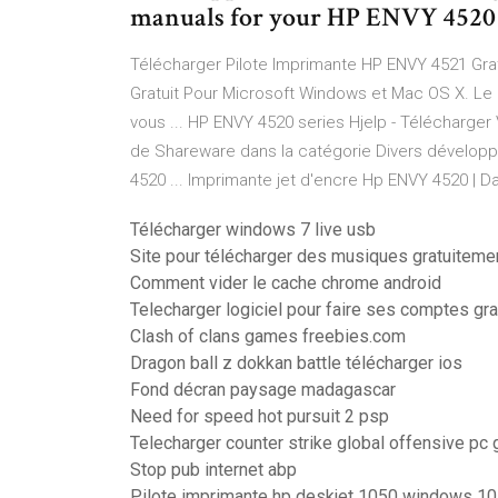
manuals for your HP ENVY 4520 A
Télécharger Pilote Imprimante HP ENVY 4521 Grat
Gratuit Pour Microsoft Windows et Mac OS X. Le 
vous ... HP ENVY 4520 series Hjelp - Télécharger
de Shareware dans la catégorie Divers développ
4520 ... Imprimante jet d'encre Hp ENVY 4520 | Da
Télécharger windows 7 live usb
Site pour télécharger des musiques gratuitem
Comment vider le cache chrome android
Telecharger logiciel pour faire ses comptes gra
Clash of clans games freebies.com
Dragon ball z dokkan battle télécharger ios
Fond décran paysage madagascar
Need for speed hot pursuit 2 psp
Telecharger counter strike global offensive pc 
Stop pub internet abp
Pilote imprimante hp deskjet 1050 windows 10