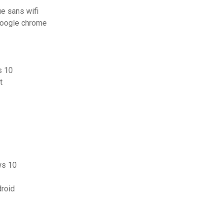
ue sans wifi
google chrome
s 10
t
ws 10
droid