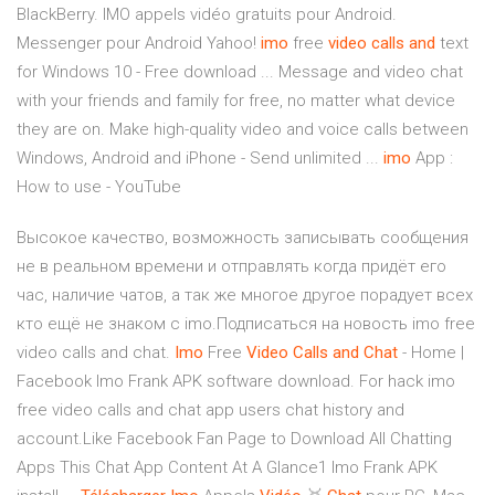
BlackBerry. IMO appels vidéo gratuits pour Android.
Messenger pour Android Yahoo!
imo
free
video
calls
and
text
for Windows 10 - Free download ... Message and video chat
with your friends and family for free, no matter what device
they are on. Make high-quality video and voice calls between
Windows, Android and iPhone - Send unlimited ...
imo
App :
How to use - YouTube
Высокое качество, возможность записывать сообщения
не в реальном времени и отправлять когда придёт его
час, наличие чатов, а так же многое другое порадует всех
кто ещё не знаком с imo.Подписаться на новость imo free
video calls and chat.
Imo
Free
Video
Calls
and
Chat
- Home |
Facebook Imo Frank APK software download. For hack imo
free video calls and chat app users chat history and
account.Like Facebook Fan Page to Download All Chatting
Apps This Chat App Content At A Glance1 Imo Frank APK