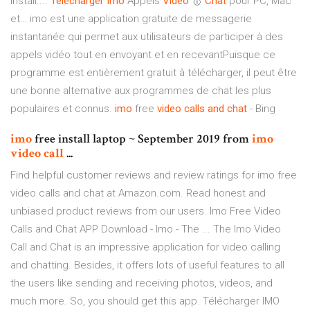
install....
Télécharger
Imo
Appels
Vidéo
🥇
Chat
pour PC, Mac
et… imo est une application gratuite de messagerie
instantanée qui permet aux utilisateurs de participer à des
appels vidéo tout en envoyant et en recevantPuisque ce
programme est entièrement gratuit à télécharger, il peut être
une bonne alternative aux programmes de chat les plus
populaires et connus.
imo
free
video
calls
and
chat
- Bing
imo
free install laptop ~ September 2019 from
imo
video
call
...
Find helpful customer reviews and review ratings for imo free
video calls and chat at Amazon.com. Read honest and
unbiased product reviews from our users. Imo Free Video
Calls and Chat APP Download - Imo - The ... The Imo Video
Call and Chat is an impressive application for video calling
and chatting. Besides, it offers lots of useful features to all
the users like sending and receiving photos, videos, and
much more. So, you should get this app. Télécharger IMO