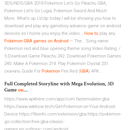
3DS/NDS/GBA 2019 Pokemon Let's Go Pikachu GBA,
Pokemon Let's Go Lugia, Pokemon Sword And Much
More..What’s up LVclip today I will be showing you how to
download and play any gameboy advance game on android
devices so I home you enjoy the video...
How
to
play any
Pokémon
GBA
games
on
Android
— The… Song name
Pokemon red and blue opening theme song Video Rating: /
5.Download Game Pikachu 242. Download Pokemon Games
240. Make A Pokemon 219. Play Pokemon Crystal 231.
скачать Guide For
Pokemon
Fire Red (
GBA
) APK…
Full Completed Storyline with Mega Evolution, 3D
Game
on
…
https://www.apkhere.com/app/com.fastemulator.gba
https://www.wikihow.tech/Get-Pokemon-on-Your-Android-
Device https://fileinfo.com/extension/gba https://pokemon-
go-collection-free-gba-classic-
games.en.softonic.com/android