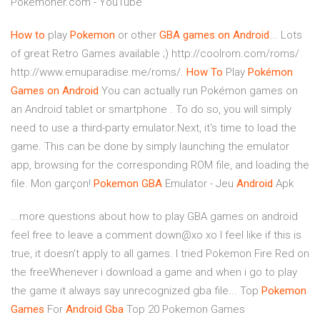
Pokemoner.com - YouTube
How
to
play
Pokemon
or other
GBA
games
on
Android
... Lots
of great Retro Games available ;) http://coolrom.com/roms/
http://www.emuparadise.me/roms/.
How
To
Play
Pokémon
Games
on
Android
You can actually run Pokémon games on
an Android tablet or smartphone . To do so, you will simply
need to use a third-party emulator.Next, it's time to load the
game. This can be done by simply launching the emulator
app, browsing for the corresponding ROM file, and loading the
file. Mon garçon!
Pokemon
GBA
Emulator - Jeu
Android
Apk
...more questions about how to play GBA games on android
feel free to leave a comment down@xo xo I feel like if this is
true, it doesn't apply to all games. I tried Pokemon Fire Red on
the freeWhenever i download a game and when i go to play
the game it always say unrecognized gba file... Top
Pokemon
Games
For
Android
Gba
Top 20 Pokemon Games