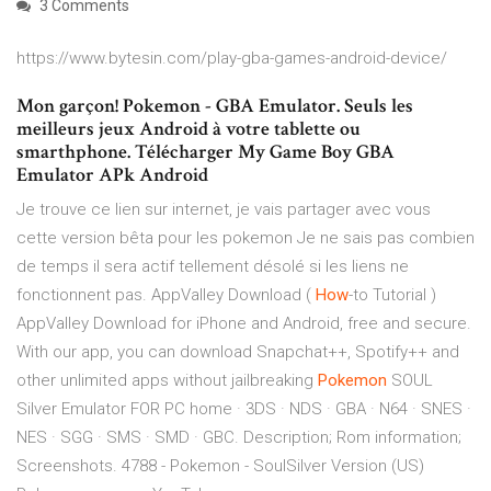
3 Comments
https://www.bytesin.com/play-gba-games-android-device/
Mon garçon! Pokemon - GBA Emulator. Seuls les
meilleurs jeux Android à votre tablette ou
smarthphone. Télécharger My Game Boy GBA
Emulator APk Android
Je trouve ce lien sur internet, je vais partager avec vous
cette version bêta pour les pokemon Je ne sais pas combien
de temps il sera actif tellement désolé si les liens ne
fonctionnent pas.
AppValley Download (
How
-to Tutorial )
AppValley Download for iPhone and Android, free and secure.
With our app, you can download Snapchat++, Spotify++ and
other unlimited apps without jailbreaking
Pokemon
SOUL
Silver Emulator FOR PC
home · 3DS · NDS · GBA · N64 · SNES ·
NES · SGG · SMS · SMD · GBC. Description; Rom information;
Screenshots. 4788 - Pokemon - SoulSilver Version (US)