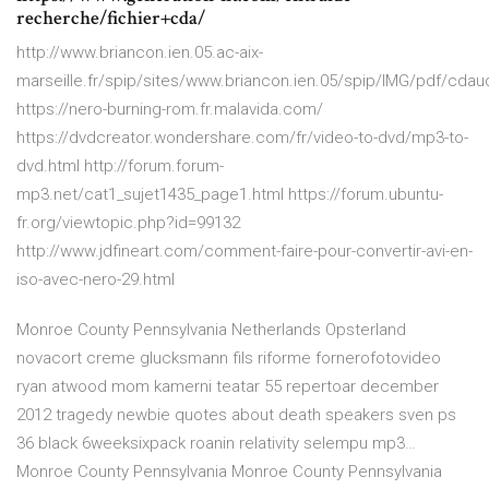
recherche/fichier+cda/
http://www.briancon.ien.05.ac-aix-
marseille.fr/spip/sites/www.briancon.ien.05/spip/IMG/pdf/cdau
https://nero-burning-rom.fr.malavida.com/
https://dvdcreator.wondershare.com/fr/video-to-dvd/mp3-to-
dvd.html http://forum.forum-
mp3.net/cat1_sujet1435_page1.html https://forum.ubuntu-
fr.org/viewtopic.php?id=99132
http://www.jdfineart.com/comment-faire-pour-convertir-avi-en-
iso-avec-nero-29.html
Monroe County Pennsylvania
Netherlands Opsterland
novacort creme glucksmann fils riforme fornerofotovideo
ryan atwood mom kamerni teatar 55 repertoar december
2012 tragedy newbie quotes about death speakers sven ps
36 black 6weeksixpack roanin relativity selempu mp3…
Monroe County Pennsylvania
Monroe County Pennsylvania