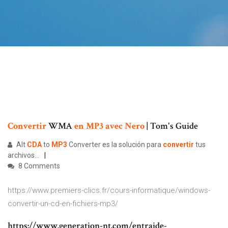
Convertir
WMA
en MP3
avec
Nero
| Tom's Guide
Alt
CDA
to
MP
3
Converter es la solución para
convertir
tus
archivos...
8 Comments
https://www.premiers-clics.fr/cours-informatique/windows-
convertir-un-cd-en-fichiers-mp3/
https://www.generation-nt.com/entraide-