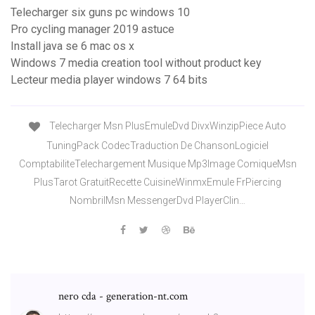
Telecharger six guns pc windows 10
Pro cycling manager 2019 astuce
Install java se 6 mac os x
Windows 7 media creation tool without product key
Lecteur media player windows 7 64 bits
Telecharger Msn PlusEmuleDvd DivxWinzipPiece Auto
TuningPack CodecTraduction De ChansonLogiciel
ComptabiliteTelechargement Musique Mp3Image ComiqueMsn
PlusTarot GratuitRecette CuisineWinmxEmule FrPiercing
NombrilMsn MessengerDvd PlayerClin…
nero cda - generation-nt.com