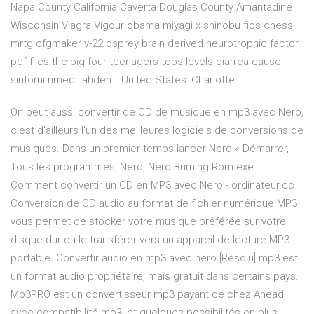
Napa County California
Caverta Douglas County Amantadine
Wisconsin Viagra Vigour obama miyagi x shinobu fics chess
mrtg cfgmaker v-22 osprey brain derived neurotrophic factor
pdf files the big four teenagers tops levels diarrea cause
sintomi rimedi lahden…
United States: Charlotte
On peut aussi convertir de CD de musique en mp3 avec Nero,
c’est d’ailleurs l’un des meilleures logiciels de conversions de
musiques. Dans un premier temps lancer Nero « Démarrer,
Tous les programmes, Nero, Nero Burning Rom.exe.
Comment convertir un CD en MP3 avec Nero - ordinateur.cc
Conversion de CD audio au format de fichier numérique MP3
vous permet de stocker votre musique préférée sur votre
disque dur ou le transférer vers un appareil de lecture MP3
portable. Convertir audio en mp3 avec nero [Résolu] mp3 est
un format audio propriétaire, mais gratuit dans certains pays.
Mp3PRO est un convertisseur mp3 payant de chez Ahead,
avec compatibilité mp3, et quelques possibilités en plus