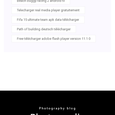
Beach buggy racing 2 android tv
Telecharger real media player gratuitement
Fifa 15 ultimate team apk data télécharger
Path of building deutsch télécharger
Free télécharger adobe flash player version 11.1 0