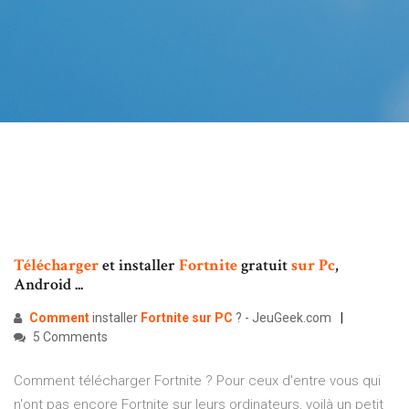
Télécharger
et installer
Fortnite
gratuit
sur
Pc
,
Android ...
Comment
installer
Fortnite
sur
PC
? - JeuGeek.com
5 Comments
Comment télécharger Fortnite ? Pour ceux d'entre vous qui
n'ont pas encore Fortnite sur leurs ordinateurs, voilà un petit