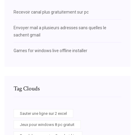
Recevoir canal plus gratuitement sur pc
Envoyer mail a plusieurs adresses sans quelles le
sachent gmail
Games for windows live offline installer
Tag Clouds
Sauter une ligne sur 2 excel
Jeux pour windows 8 pc gratuit