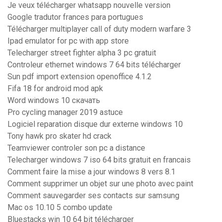
Je veux télécharger whatsapp nouvelle version
Google tradutor frances para portugues
Télécharger multiplayer call of duty modern warfare 3
Ipad emulator for pc with app store
Telecharger street fighter alpha 3 pc gratuit
Controleur ethernet windows 7 64 bits télécharger
Sun pdf import extension openoffice 4.1.2
Fifa 18 for android mod apk
Word windows 10 скачать
Pro cycling manager 2019 astuce
Logiciel reparation disque dur externe windows 10
Tony hawk pro skater hd crack
Teamviewer controler son pc a distance
Telecharger windows 7 iso 64 bits gratuit en francais
Comment faire la mise a jour windows 8 vers 8.1
Comment supprimer un objet sur une photo avec paint
Comment sauvegarder ses contacts sur samsung
Mac os 10.10 5 combo update
Bluestacks win 10 64 bit télécharger